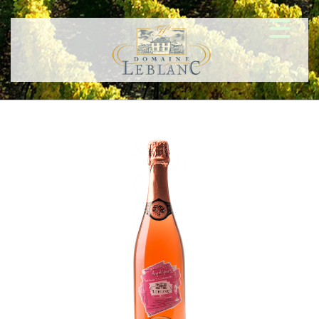
Menu
Accueil
Nos vins
Contactez-nous
Domaine Leblanc
Les Gaultiers - 18220 Aubinges
06 74 93 85 46
domaineleblanc@gmail.com